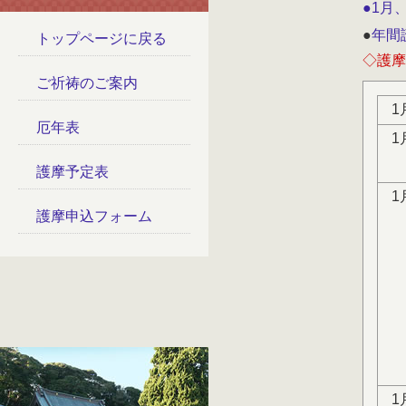
●1月
●
年間
トップページに戻る
◇護摩
ご祈祷のご案内
1
厄年表
1
護摩予定表
1
護摩申込フォーム
1