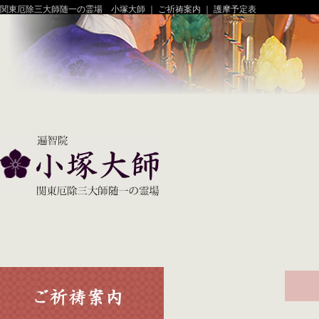
関東厄除三大師随一の霊場 小塚大師 ｜ ご祈祷案内 ｜ 護摩予定表