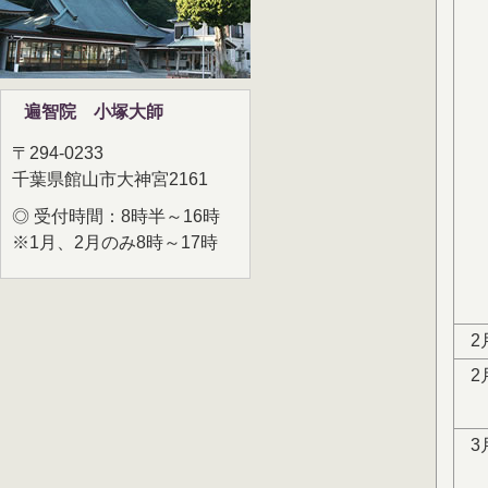
遍智院 小塚大師
〒294-0233
千葉県館山市大神宮2161
◎ 受付時間：8時半～16時
※1月、2月のみ8時～17時
2
2
3